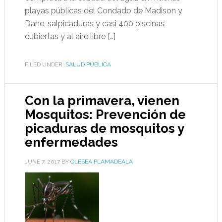
playas públicas del Condado de Madison y
Dane, salpicaduras y casi 400 piscinas
cubiertas y al aire libre […]
FILED UNDER:
SALUD PÚBLICA
Con la primavera, vienen
Mosquitos: Prevención de
picaduras de mosquitos y
enfermedades
JUNE 7, 2017
BY
OLESEA PLAMADEALA