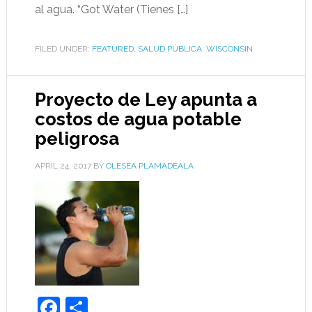
al agua. “Got Water (Tienes […]
FILED UNDER:
FEATURED
,
SALUD PÚBLICA
,
WISCONSIN
Proyecto de Ley apunta a
costos de agua potable
peligrosa
APRIL 24, 2017
BY
OLESEA PLAMADEALA
Facebook
Share