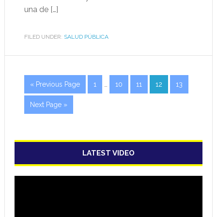
una de […]
FILED UNDER:
SALUD PÚBLICA
« Previous Page
1
…
10
11
12
13
Next Page »
LATEST VIDEO