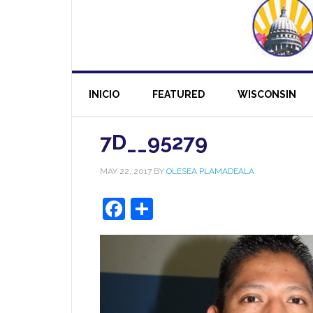
INICIO
FEATURED
WISCONSIN
7D__95279
MAY 22, 2017
BY
OLESEA PLAMADEALA
Facebook
Share