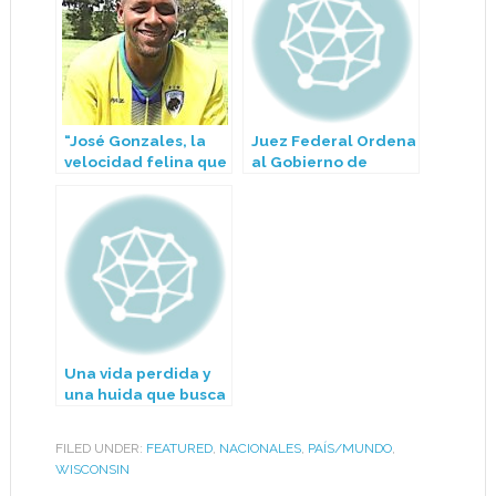
“José Gonzales, la
Juez Federal Ordena
velocidad felina que
al Gobierno de
deslumbra en la Liga
Trump Financiar por
Latina de Madison”
Completo Beneficios
SNAP para
Noviembre
Una vida perdida y
una huida que busca
justicia: latino
enfrenta hasta 50
FILED UNDER:
FEATURED
,
NACIONALES
,
PAÍS/MUNDO
,
años de prisión
WISCONSIN