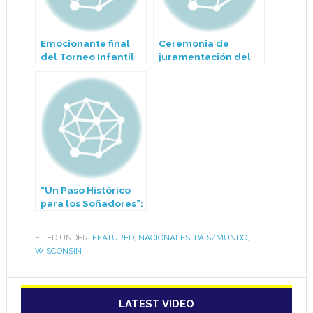
Emocionante final
Ceremonia de
del Torneo Infantil
juramentación del
de la Liga Latina:
nuevo Jefe de
“Joga Bonito”
Policía John
campeón y “Cruz
Patterson
Azul” subcampeón
“Un Paso Histórico
para los Soñadores”:
Proyecto de Ley
Abriría el Camino a
FILED UNDER:
FEATURED
,
NACIONALES
,
PAÍS/MUNDO
,
Licencias
WISCONSIN
Profesionales para
Beneficiarios de
DACA en Wisconsin
LATEST VIDEO