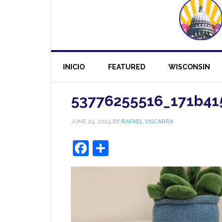
INICIO
FEATURED
WISCONSIN
53776255516_171b41
JUNE 24, 2024
BY
RAFAEL VISCARRA
Facebook
Share