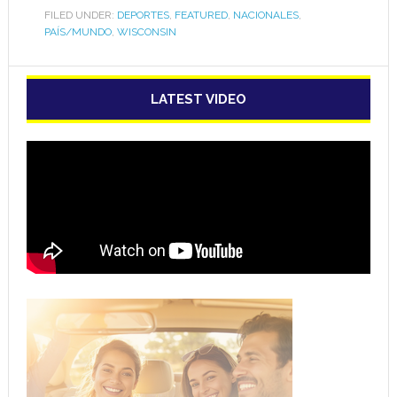
FILED UNDER:
DEPORTES
,
FEATURED
,
NACIONALES
,
PAÍS/MUNDO
,
WISCONSIN
LATEST VIDEO