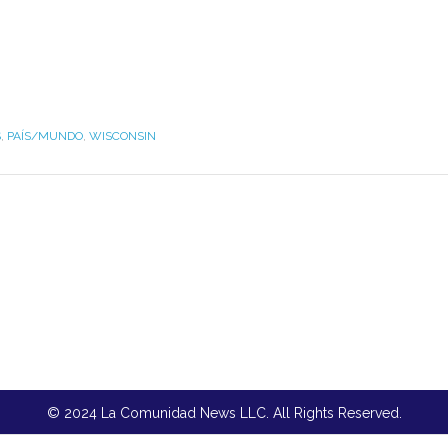
S
,
PAÍS/MUNDO
,
WISCONSIN
© 2024 La Comunidad News LLC. All Rights Reserved.