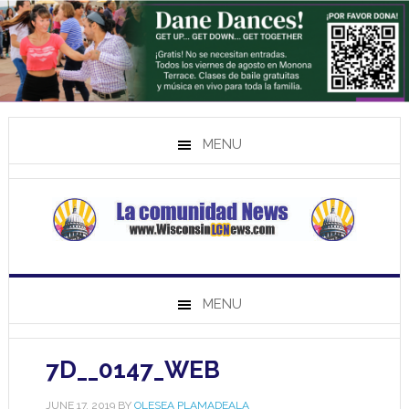
MENU
MENU
7D__0147_WEB
JUNE 17, 2019
BY
OLESEA PLAMADEALA