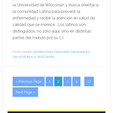
la Universidad de Wisconsin y busca orientar a
la comunidad Latina para prevenir la
enfermedad y recibir la atención en salud de
calidad que se merece. Los latinos son
distinguidos, no sólo aquí, sino en distintas
partes del mundo por su […]
FILED UNDER:
ENTREVISTAS
,
FEATURED
,
NACIONALES
,
SALUD PÚBLICA
,
WISCONSIN
« Previous Page
1
2
3
4
…
13
Next Page »