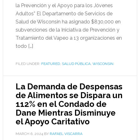
la Prevención y el Apoyo para los Jóvenes
Adultos” El Departamento de Servicios de
Salud de Wisconsin ha asignado $830,000 en
subvenciones de la Iniciativa de Prevención y
Tratamiento del Vapeo a 13 organizaciones en
todo […]
FILED UNDER:
FEATURED
,
SALUD PÚBLICA
,
WISCONSIN
La Demanda de Despensas
de Alimentos se Dispara un
112% en el Condado de
Dane Mientras Disminuye
el Apoyo Caritativo
MARCH 6, 2024
BY
RAFAEL VISCARRA