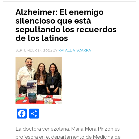
Alzheimer: El enemigo
silencioso que está
sepultando los recuerdos
de los latinos
SEPTEMBER 13, 2023
BY
RAFAEL VISCARRA
Facebook
Share
La doctora venezolana, María Mora Pinzón es
profesora en el departamento de Medicina de