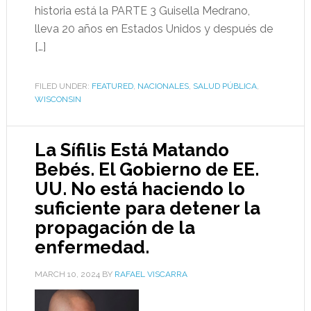
historia está la PARTE 3 Guisella Medrano,
lleva 20 años en Estados Unidos y después de
[…]
FILED UNDER:
FEATURED
,
NACIONALES
,
SALUD PÚBLICA
,
WISCONSIN
La Sífilis Está Matando
Bebés. El Gobierno de EE.
UU. No está haciendo lo
suficiente para detener la
propagación de la
enfermedad.
MARCH 10, 2024
BY
RAFAEL VISCARRA