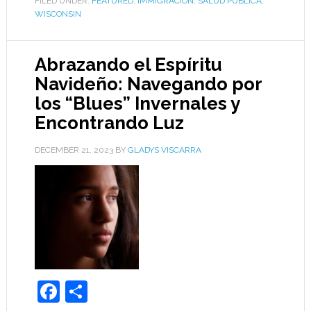
FILED UNDER:
FEATURED
,
IMMIGRACIÓN
,
SALUD PÚBLICA
,
WISCONSIN
Abrazando el Espíritu
Navideño: Navegando por
los “Blues” Invernales y
Encontrando Luz
DECEMBER 21, 2023
BY
GLADYS VISCARRA
Facebook
Share