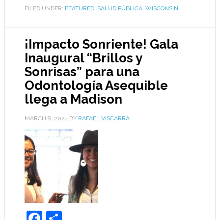
FILED UNDER:
FEATURED
,
SALUD PÚBLICA
,
WISCONSIN
¡Impacto Sonriente! Gala
Inaugural “Brillos y
Sonrisas” para una
Odontología Asequible
llega a Madison
MARCH 8, 2024
BY
RAFAEL VISCARRA
Facebook
Share