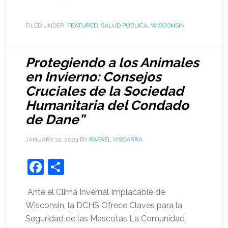
FILED UNDER:
FEATURED
,
SALUD PÚBLICA
,
WISCONSIN
Protegiendo a los Animales
en Invierno: Consejos
Cruciales de la Sociedad
Humanitaria del Condado
de Dane”
JANUARY 12, 2024
BY
RAFAEL VISCARRA
Facebook
Share
Ante el Clima Invernal Implacable de
Wisconsin, la DCHS Ofrece Claves para la
Seguridad de las Mascotas La Comunidad