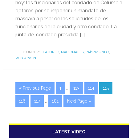
hoy: los funcionarios del condado de Columbia
optaron por no imponer un mandato de
máscara a pesar de las solicitudes de los
funcionarios de la ciudad y otro condado. La
junta del condado presidida […]
FILED UNDER:
FEATURED
,
NACIONALES
,
PAÍS/MUNDO
,
WISCONSIN
« Previous Page
1
…
113
114
115
116
117
…
181
Next Page »
LATEST VIDEO