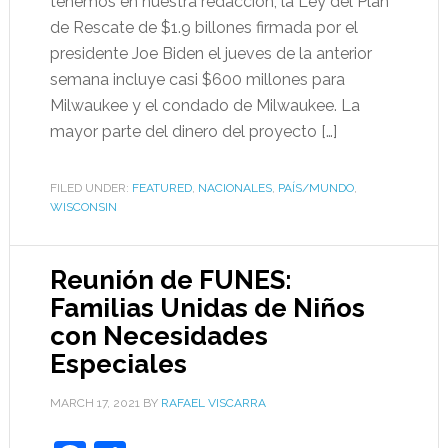
tenemos en nuestra redacción, la Ley del Plan
de Rescate de $1.9 billones firmada por el
presidente Joe Biden el jueves de la anterior
semana incluye casi $600 millones para
Milwaukee y el condado de Milwaukee. La
mayor parte del dinero del proyecto […]
FILED UNDER:
FEATURED
,
NACIONALES
,
PAÍS/MUNDO
,
WISCONSIN
Reunión de FUNES:
Familias Unidas de Niños
con Necesidades
Especiales
MARCH 17, 2021
BY
RAFAEL VISCARRA