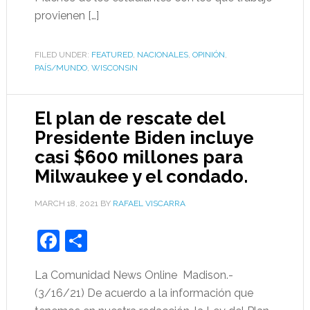
provienen […]
FILED UNDER:
FEATURED
,
NACIONALES
,
OPINIÓN
,
PAÍS/MUNDO
,
WISCONSIN
El plan de rescate del
Presidente Biden incluye
casi $600 millones para
Milwaukee y el condado.
MARCH 18, 2021
BY
RAFAEL VISCARRA
Facebook
Share
La Comunidad News Online Madison.-
(3/16/21) De acuerdo a la información que