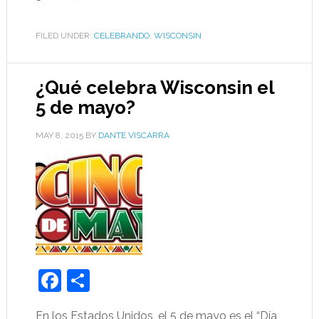
FILED UNDER:
CELEBRANDO
,
WISCONSIN
¿Qué celebra Wisconsin el
5 de mayo?
MAY 8, 2015
BY
DANTE VISCARRA
Facebook
Share
En los Estados Unidos, el 5 de mayo es el “Día