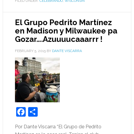
FILED UNDER:
CELEBRANDO
,
WISCONSIN
El Grupo Pedrito Martínez
en Madison y Milwaukee pa
Gozar….Azuuuucaaarrr !
FEBRUARY 5, 2015
BY
DANTE VISCARRA
Facebook
Share
Por Dante Viscarra “El Grupo de Pedrito