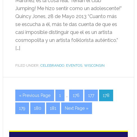
Martínez es la cosa real. Tenían el club
Jumping! Me hizo sentir como un adolescente!”
Quincy Jones, 28 de Mayo 2013 “Cuanto más
se escucha a él, más te das cuenta de que es
casi imposible distinguir que el es un artista
cosmopolita y un artista folklorista auténtico.”
[…]
FILED UNDER:
CELEBRANDO
,
EVENTOS
,
WISCONSIN
« Previous Page
1
…
176
177
178
179
180
181
Next Page »