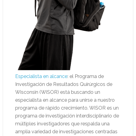
Especialista en alcance
: el Programa de
Investigación de Resultados Quirúrgicos de
Wisconsin (WiSOR) está buscando un
especialista en alcance para unirse a nuestro
programa de rápido crecimiento. WiSOR es un
programa de investigación interdisciplinario de
múltiples investigadores que respalda una
amplia variedad de investigaciones centradas