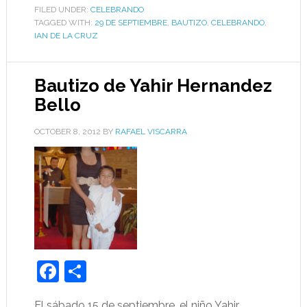
FILED UNDER:
CELEBRANDO
TAGGED WITH:
29 DE SEPTIEMBRE
,
BAUTIZO
,
CELEBRANDO
,
IAN DE LA CRUZ
Bautizo de Yahir Hernandez
Bello
OCTOBER 8, 2012
BY
RAFAEL VISCARRA
Facebook
Share
El sábado 15 de septiembre, el niño Yahir