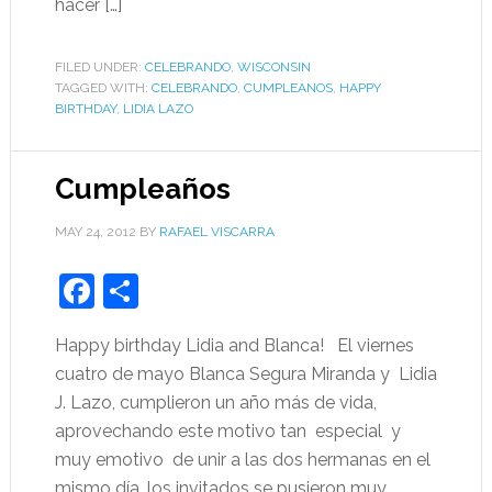
hacer […]
FILED UNDER:
CELEBRANDO
,
WISCONSIN
TAGGED WITH:
CELEBRANDO
,
CUMPLEANOS
,
HAPPY
BIRTHDAY
,
LIDIA LAZO
Cumpleaños
MAY 24, 2012
BY
RAFAEL VISCARRA
Facebook
Share
Happy birthday Lidia and Blanca! El viernes
cuatro de mayo Blanca Segura Miranda y Lidia
J. Lazo, cumplieron un año más de vida,
aprovechando este motivo tan especial y
muy emotivo de unir a las dos hermanas en el
mismo día, los invitados se pusieron muy