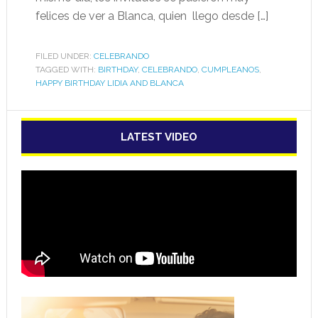
felices de ver a Blanca, quien llego desde […]
FILED UNDER:
CELEBRANDO
TAGGED WITH:
BIRTHDAY
,
CELEBRANDO
,
CUMPLEANOS
,
HAPPY BIRTHDAY LIDIA AND BLANCA
LATEST VIDEO