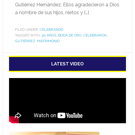
Gutiérrez Hernández. Ellos agradecieron a Dios
a nombre de sus hijos, nietos y […]
FILED UNDER:
CELEBRANDO
TAGGED WITH:
50 AÑOS
,
BODA DE ORO
,
CELEBRARON
,
GUTIÉRREZ
,
MATRIMONIO
LATEST VIDEO