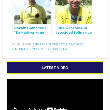
Darwin Gamoneda:
“José Gonzales, la
“En Madison urge
velocidad felina que
una Asociación de
deslumbra en la Liga
Árbitros que eleve el
Latina de Madison”
FILED UNDER:
DEPORTES
,
ENTREVISTAS
,
FEATURED
,
nivel del fútbol”
NACIONALES
,
PAÍS/MUNDO
,
WISCONSIN
LATEST VIDEO