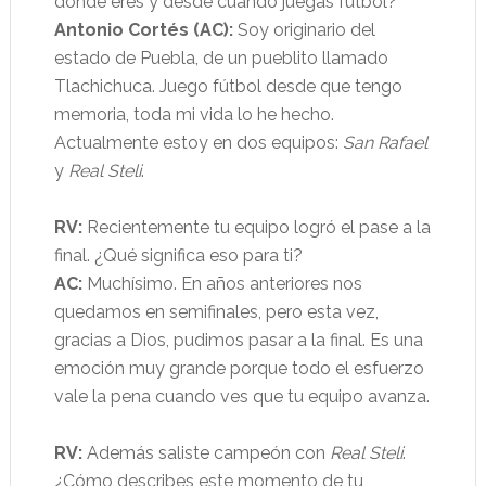
dónde eres y desde cuándo juegas fútbol?
Antonio Cortés (AC):
Soy originario del
estado de Puebla, de un pueblito llamado
Tlachichuca. Juego fútbol desde que tengo
memoria, toda mi vida lo he hecho.
Actualmente estoy en dos equipos:
San Rafael
y
Real Steli
.
RV:
Recientemente tu equipo logró el pase a la
final. ¿Qué significa eso para ti?
AC:
Muchísimo. En años anteriores nos
quedamos en semifinales, pero esta vez,
gracias a Dios, pudimos pasar a la final. Es una
emoción muy grande porque todo el esfuerzo
vale la pena cuando ves que tu equipo avanza.
RV:
Además saliste campeón con
Real Steli
.
¿Cómo describes este momento de tu