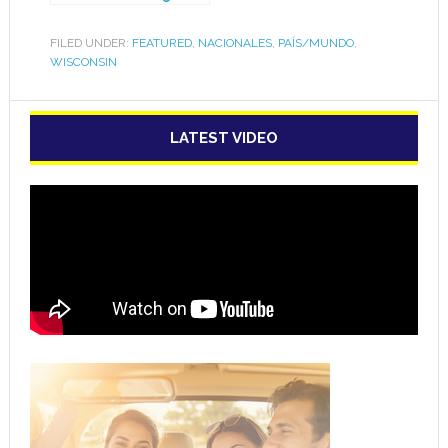
una Asociación de
Árbitros que eleve el
FILED UNDER:
FEATURED
,
NACIONALES
,
PAÍS/MUNDO
,
nivel del fútbol”
WISCONSIN
LATEST VIDEO