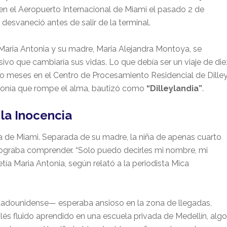
ar en el Aeropuerto Internacional de Miami el pasado 2 de
 desvaneció antes de salir de la terminal.
s, Maria Antonia y su madre, Maria Alejandra Montoya, se
esivo que cambiaría sus vidas. Lo que debía ser un viaje de die
tro meses en el Centro de Procesamiento Residencial de Dilley
ironía que rompe el alma, bautizó como
“Dilleylandia”
.
e la Inocencia
a de Miami. Separada de su madre, la niña de apenas cuarto
ograba comprender. “Solo puedo decirles mi nombre, mi
ía Maria Antonia, según relató a la periodista Mica
tadounidense— esperaba ansioso en la zona de llegadas,
lés fluido aprendido en una escuela privada de Medellín, algo