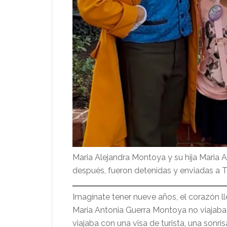
Maria Alejandra Montoya y su hija Maria
después, fueron detenidas y enviadas a T
Imagínate tener nueve años, el corazón l
Maria Antonia Guerra Montoya no viajaba 
viajaba con una visa de turista, una sonr