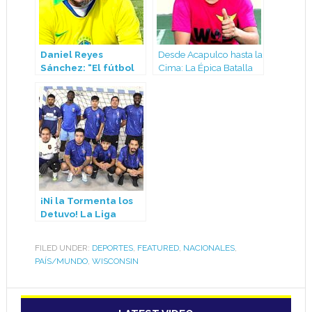
Daniel Reyes
Desde Acapulco hasta la
Sánchez: “El fútbol
Cima: La Épica Batalla
en la Liga Latina de
de Osiel Mujica, El
Madison es pasión,
Gladiador del Balón
disciplina y
que Nunca Se Rinde en
compañerismo”
las Canchas de
Madison.
¡Ni la Tormenta los
Detuvo! La Liga
Latina de Fútbol
Indoor Mantiene su
FILED UNDER:
DEPORTES
,
FEATURED
,
NACIONALES
,
Pasión en Pleno
PAÍS/MUNDO
,
WISCONSIN
invierno