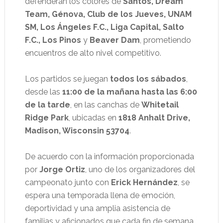
defenderán los colores de
Santos, Dream
Team, Génova, Club de los Jueves, UNAM
SM, Los Ángeles F.C., Liga Capital, Salto
F.C., Los Pinos
y
Beaver Dam
, prometiendo
encuentros de alto nivel competitivo.
Los partidos se juegan
todos los sábados
,
desde las
11:00 de la mañana hasta las 6:00
de la tarde
, en las canchas de
Whitetail
Ridge Park
, ubicadas en
1818 Anhalt Drive,
Madison, Wisconsin 53704
.
De acuerdo con la información proporcionada
por
Jorge Ortiz
, uno de los organizadores del
campeonato junto con
Erick Hernández
, se
espera una temporada llena de emoción,
deportividad y una amplia asistencia de
familias y aficionados que cada fin de semana