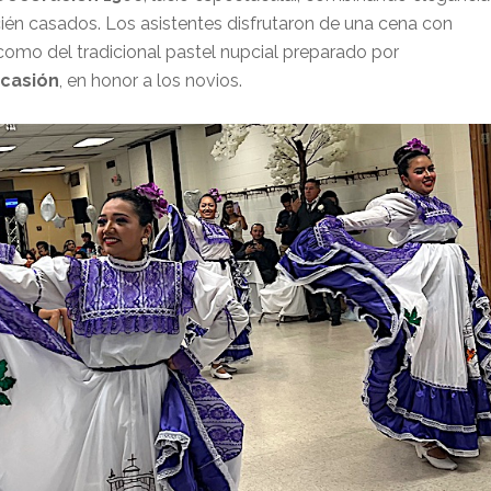
recién casados. Los asistentes disfrutaron de una cena con
í como del tradicional pastel nupcial preparado por
ocasión
, en honor a los novios.