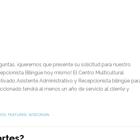
guntas, ¡queremos que presente su solicitud para nuestro
epcionista Bilingüe hoy mismo! El Centro Multicultural
ivado Asistente Administrativo y Recepcionista bilingüe par
eccionado tendrá al menos un año de servicio al cliente y
EOS
,
FEATURED
,
WISCONSIN
artes?