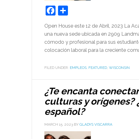
Facebook
Share
Open House este 12 de Abril, 2023 La Ac
una nueva sede ubicada en 2909 Landmark
cómodo y profesional para sus estudiante
colocación laboral para la creciente comu
FILED UNDER:
EMPLEOS
,
FEATURED
,
WISCONSIN
¿Te encanta conectar
culturas y orígenes? 
español?
MARCH 15, 2023
BY
GLADYS VISCARRA