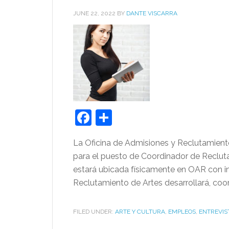
JUNE 22, 2022
BY
DANTE VISCARRA
Facebook
Share
La Oficina de Admisiones y Reclutamiento
para el puesto de Coordinador de Reclut
estará ubicada físicamente en OAR con i
Reclutamiento de Artes desarrollará, coor
FILED UNDER:
ARTE Y CULTURA
,
EMPLEOS
,
ENTREVIS