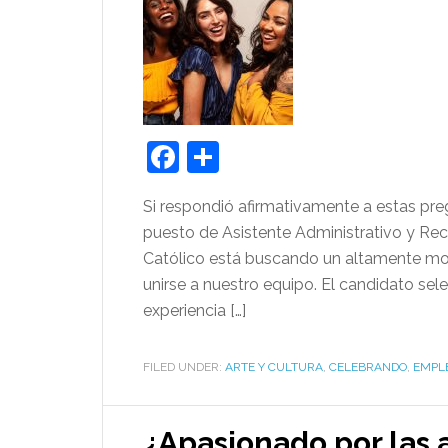
Facebook
Share
Si respondió afirmativamente a estas pre
puesto de Asistente Administrativo y Rec
Católico está buscando un altamente mot
unirse a nuestro equipo. El candidato sel
experiencia […]
FILED UNDER:
ARTE Y CULTURA
,
CELEBRANDO
,
EMPL
¿Apasionado por las 