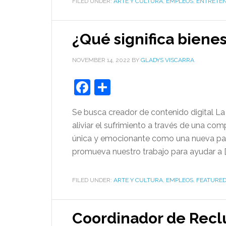
FILED UNDER:
ARTE Y CULTURA
,
EMPLEOS
,
ENTRETEN
¿Qué significa bienes
NOVEMBER 14, 2022
BY
GLADYS VISCARRA
Facebook
Share
Se busca creador de contenido digital La 
aliviar el sufrimiento a través de una co
única y emocionante como una nueva par
promueva nuestro trabajo para ayudar a [
FILED UNDER:
ARTE Y CULTURA
,
EMPLEOS
,
FEATURE
Coordinador de Recl