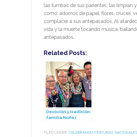
las tumbas de sus parientes, las limpian
como: adornos de papel, flores, cruces, v
complacer a sus antepasados. Al atardece
vida y la muerte tocando música, bailando 
antepasados.
Related Posts:
Devoción y tradición:
familia Núñez
celebró en Madison
un aniversario más
FILED UNDER:
CELEBRANDO
,
FEATURED
,
NACIONALE
de la Virgen de