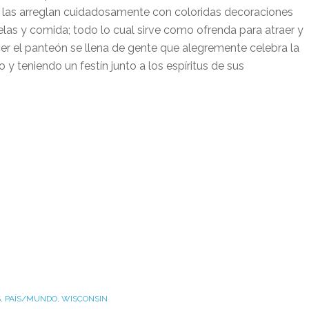
 y las arreglan cuidadosamente con coloridas decoraciones
elas y comida; todo lo cual sirve como ofrenda para atraer y
r el panteón se llena de gente que alegremente celebra la
y teniendo un festín junto a los espíritus de sus
S
,
PAÍS/MUNDO
,
WISCONSIN