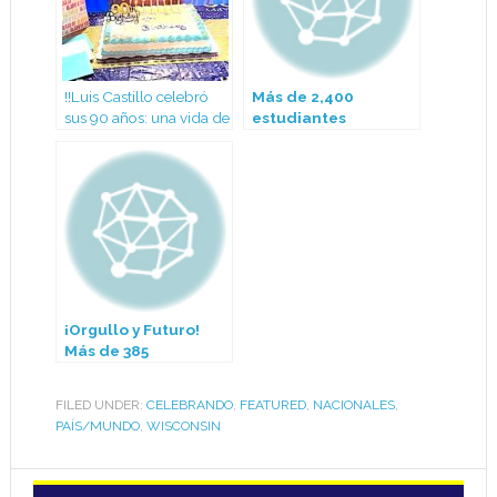
!!Luis Castillo celebró
Más de 2,400
sus 90 años: una vida de
estudiantes
fe, servicio y esperanza!!
celebran su
graduación en
Madison College:
joven latina de 16
años impacta como
oradora oficial
¡Orgullo y Futuro!
Más de 385
estudiantes de East
High School
FILED UNDER:
CELEBRANDO
,
FEATURED
,
NACIONALES
,
celebran su
PAÍS/MUNDO
,
WISCONSIN
graduación en el
Kohl Center