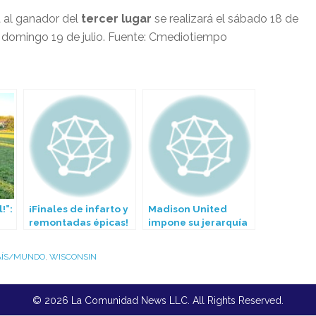
á al ganador del
tercer lugar
se realizará el sábado 18 de
l domingo 19 de julio. Fuente: Cmediotiempo
!”:
¡Finales de infarto y
Madison United
remontadas épicas!
impone su jerarquía
e
La Liga Capital
y golea a Cruz Azul
Latina de Madison
en la Liga Latina de
AÍS/MUNDO
,
WISCONSIN
n
corona a sus
Madison
campeones en una
noche histórica en
© 2026 La Comunidad News LLC. All Rights Reserved.
TOCA Soccer