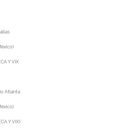
allas
México)
CA Y VIX
io Atlanta
México)
CA Y VIX)