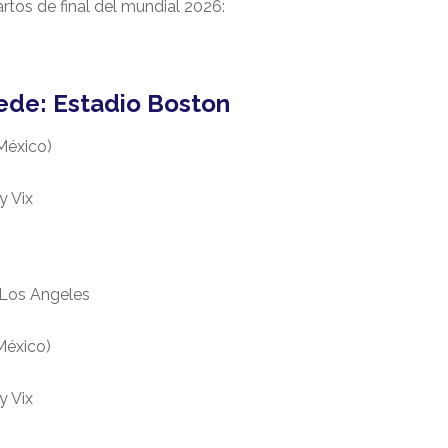
artos de final del mundial 2026:
ede
: Estadio Boston
 México)
y Vix
 Los Angeles
México)
y Vix