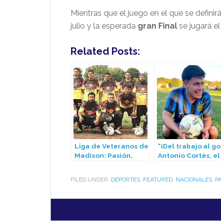
Mientras que el juego en el que se definir
julio y la esperada
gran Final
se jugará e
Related Posts:
Liga de Veteranos de
“¡Del trabajo al gol
Madison: Pasión,
Antonio Cortés, el
disciplina y mucho
joven poblano qu
gol en cada jornada
brilla en la Liga
FILED UNDER:
DEPORTES
,
FEATURED
,
NACIONALES
,
P
Latina de Madiso