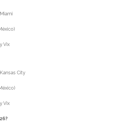
 Miami
México)
y Vix
 Kansas City
 México)
y Vix
026?