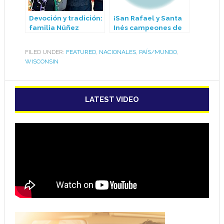
Devoción y tradición:
¡San Rafael y Santa
familia Núñez
Inés campeones de
celebró en Madison
la Liga Latinos y
un aniversario más
Latinas verano 2025!
FILED UNDER:
FEATURED
,
NACIONALES
,
PAÍS/MUNDO
,
de la Virgen de
WISCONSIN
Urkupiña
LATEST VIDEO