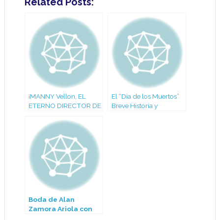
Related Posts:
¡MANNY Vellon, EL
El “Dia de los Muertos”
ETERNO DIRECTOR DE
Breve Historia y
“GRUPO CANDELA”,
Costumbres de
CELEBRA DOS
Latinoamérica
DÉCADAS DE RITMO Y
PASIÓN A LOS 72
AÑOS!
Boda de Alan
Zamora Ariola con
Aleneth Claudio de