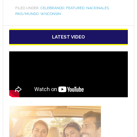
los Santos en
FILED UNDER:
CELEBRANDO
,
FEATURED
,
NACIONALES
,
Madison
PAÍS/MUNDO
,
WISCONSIN
LATEST VIDEO