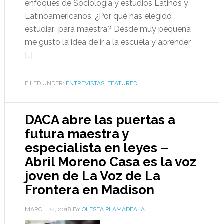
enfoques de Sociología y estudios Latinos y
Latinoamericanos. ¿Por qué has elegido
estudiar para maestra? Desde muy pequeña
me gusto la idea de ir a la escuela y aprender
[…]
FILED UNDER:
ENTREVISTAS
,
FEATURED
DACA abre las puertas a
futura maestra y
especialista en leyes –
Abril Moreno Casa es la voz
joven de La Voz de La
Frontera en Madison
MARCH 24, 2018
BY
OLESEA PLAMADEALA