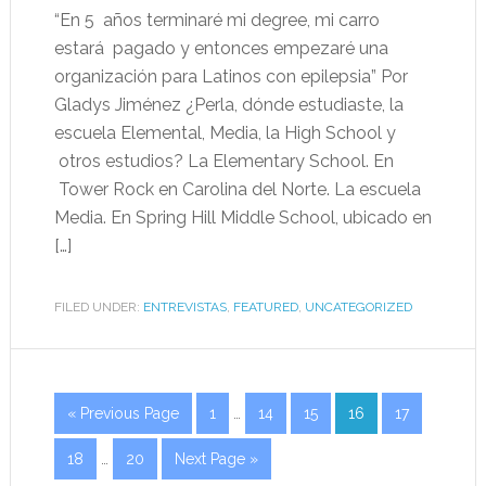
“En 5 años terminaré mi degree, mi carro
estará pagado y entonces empezaré una
organización para Latinos con epilepsia” Por
Gladys Jiménez ¿Perla, dónde estudiaste, la
escuela Elemental, Media, la High School y
otros estudios? La Elementary School. En
Tower Rock en Carolina del Norte. La escuela
Media. En Spring Hill Middle School, ubicado en
[…]
FILED UNDER:
ENTREVISTAS
,
FEATURED
,
UNCATEGORIZED
« Previous Page
1
…
14
15
16
17
18
…
20
Next Page »