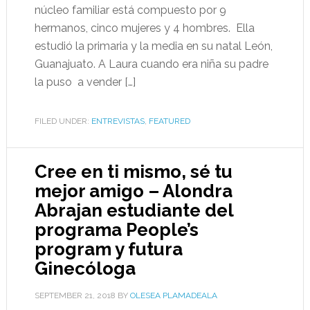
núcleo familiar está compuesto por 9
hermanos, cinco mujeres y 4 hombres. Ella
estudió la primaria y la media en su natal León,
Guanajuato. A Laura cuando era niña su padre
la puso a vender […]
FILED UNDER:
ENTREVISTAS
,
FEATURED
Cree en ti mismo, sé tu
mejor amigo – Alondra
Abrajan estudiante del
programa People’s
program y futura
Ginecóloga
SEPTEMBER 21, 2018
BY
OLESEA PLAMADEALA